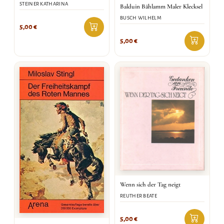
STEINER KATHARINA
Balduin Bählamm Maler Klecksel
BUSCH WILHELM
5,00
€
5,00
€
Wenn sich der Tag neigt
REUTHER BEATE
5,00
€