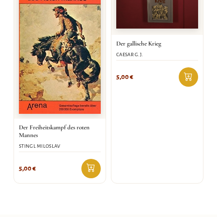
Der gallische Krieg
CAESAR G.J.
5,00
€
Der Freiheitskampf des roten
Mannes
STINGL MILOSLAV
5,00
€