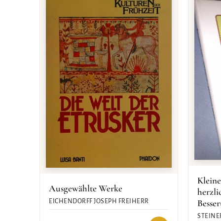
Kleine
Ausgewählte Werke
herzl
Besse
EICHENDORFF JOSEPH FREIHERR
STEINE