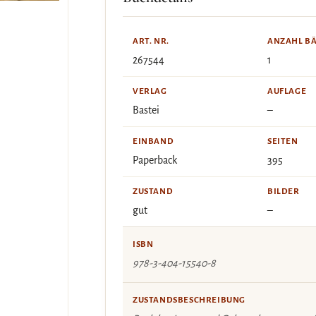
ART. NR.
ANZAHL B
267544
1
VERLAG
AUFLAGE
Bastei
–
EINBAND
SEITEN
Paperback
395
ZUSTAND
BILDER
gut
–
ISBN
978-3-404-15540-8
ZUSTANDSBESCHREIBUNG