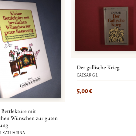
Der gallische Krieg
CAESAR G.J.
5,00
€
 Bettlektüre mit
ichen Wünschen zur guten
rung
R KATHARINA