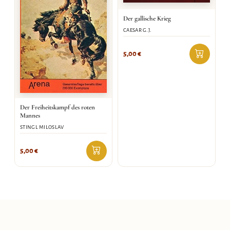
Der gallische Krieg
CAESAR G.J.
5,00
€
Der Freiheitskampf des roten
Mannes
STINGL MILOSLAV
5,00
€