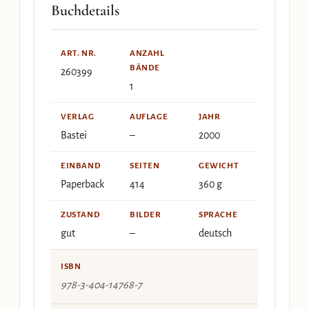
Buchdetails
ART. NR.
ANZAHL
BÄNDE
260399
1
VERLAG
AUFLAGE
JAHR
Bastei
–
2000
EINBAND
SEITEN
GEWICHT
Paperback
414
360 g
ZUSTAND
BILDER
SPRACHE
gut
–
deutsch
ISBN
978-3-404-14768-7