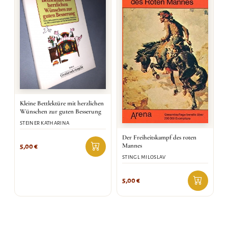
Kleine Bettlektüre mit herzlichen
Wünschen zur guten Besserung
STEINER KATHARINA
Der Freiheitskampf des roten
Mannes
5,00
€
STINGL MILOSLAV
5,00
€