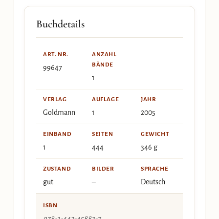
Buchdetails
ART. NR.
ANZAHL
BÄNDE
99647
1
VERLAG
AUFLAGE
JAHR
Goldmann
1
2005
EINBAND
SEITEN
GEWICHT
1
444
346 g
ZUSTAND
BILDER
SPRACHE
gut
–
Deutsch
ISBN
978-3-442-45883-7