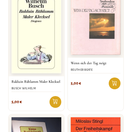
Wenn sich der Tag neigt
REUTHER BEATE
Balduin Bählamm Maler Klecksel
5,00
€
BUSCH WILHELM
5,00
€