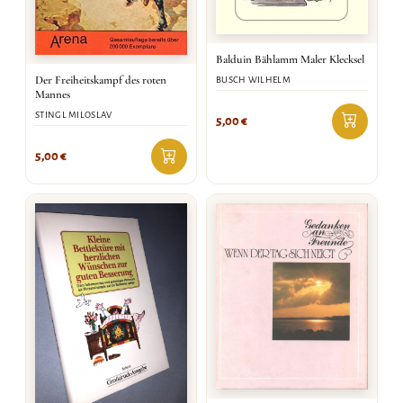
Balduin Bählamm Maler Klecksel
Der Freiheitskampf des roten
BUSCH WILHELM
Mannes
STINGL MILOSLAV
5,00
€
5,00
€