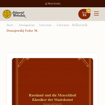
Mein Konto
0
Zum
Start
/
Antiquariat
/
Literatur
/
Literatur - Belletristik
/
Dostojewskij Fedor M.
Inhalt
springen
Russland und die Menschheit
Klassiker der Staatskunst
Dostojewskij Fedor M.