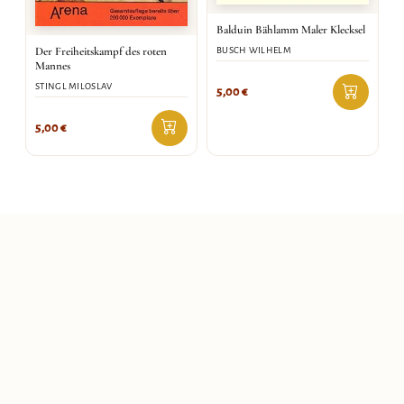
Balduin Bählamm Maler Klecksel
Der Freiheitskampf des roten
BUSCH WILHELM
Mannes
STINGL MILOSLAV
5,00
€
5,00
€