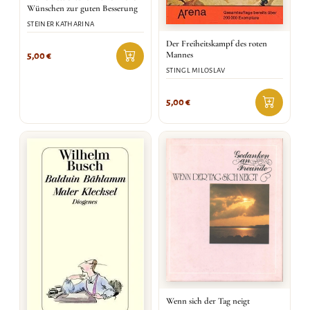
Wünschen zur guten Besserung
STEINER KATHARINA
Der Freiheitskampf des roten
Mannes
5,00
€
STINGL MILOSLAV
5,00
€
Wenn sich der Tag neigt