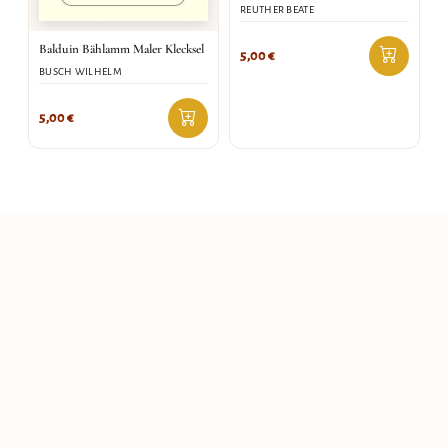
REUTHER BEATE
Balduin Bählamm Maler Klecksel
5,00
€
BUSCH WILHELM
5,00
€