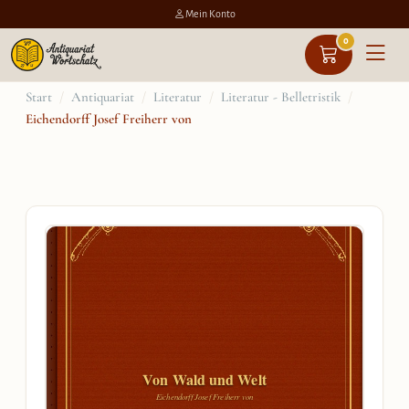
Mein Konto
0
Zum
Start
/
Antiquariat
/
Literatur
/
Literatur - Belletristik
/
Eichendorff Josef Freiherr von
Inhalt
springen
Von Wald und Welt
Eichendorff Josef Freiherr von