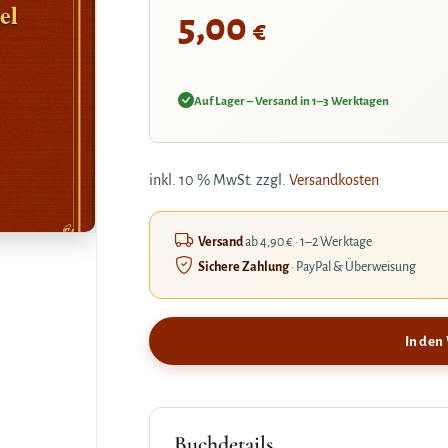
el
5,00
€
Auf Lager – Versand in 1–3 Werktagen
inkl. 10 % MwSt.
zzgl.
Versandkosten
Versand
ab 4,90 € · 1–2 Werktage
Sichere Zahlung
· PayPal & Überweisung
In den
Buchdetails