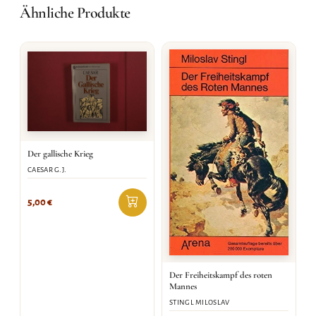
Ähnliche Produkte
Der gallische Krieg
CAESAR G.J.
5,00
€
Der Freiheitskampf des roten
Mannes
STINGL MILOSLAV