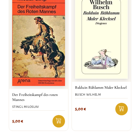
Balduin Bählamm Maler Klecksel
Der Freiheitskampf des roten
BUSCH WILHELM
Mannes
STINGL MILOSLAV
5,00
€
5,00
€