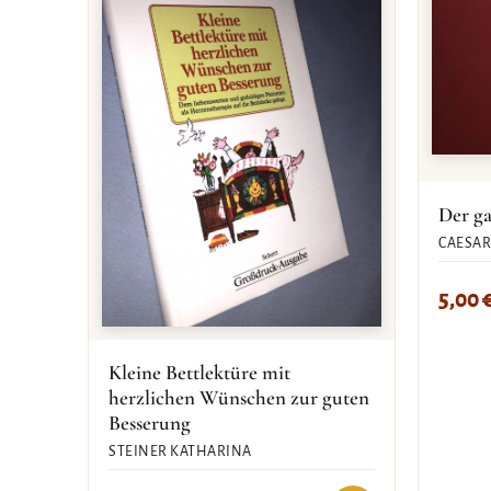
Der ga
CAESAR 
5,00
Kleine Bettlektüre mit
herzlichen Wünschen zur guten
Besserung
STEINER KATHARINA