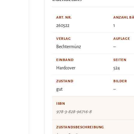
ART. NR.
ANZAHL B
260522
1
VERLAG
AUFLAGE
Bechtermünz
–
EINBAND
SEITEN
Hardcover
524
ZUSTAND
BILDER
gut
–
ISBN
978-3-828-96716-8
ZUSTANDSBESCHREIBUNG