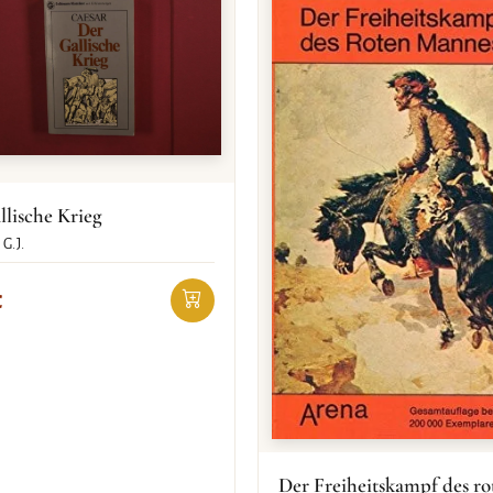
llische Krieg
G.J.
€
Der Freiheitskampf des ro