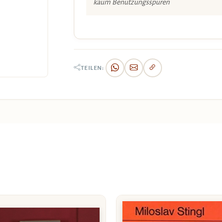
kaum Benützungsspuren
TEILEN: