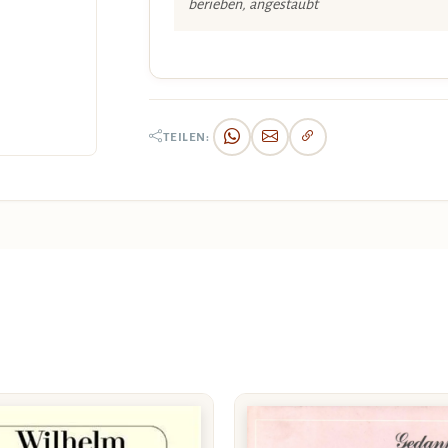
berieben, angestaubt
TEILEN: