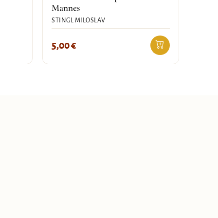
Mannes
STINGL MILOSLAV
5,00
€