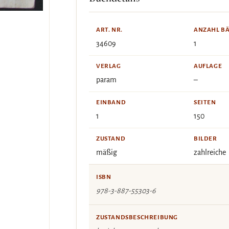
ART. NR.
ANZAHL B
34609
1
VERLAG
AUFLAGE
param
–
EINBAND
SEITEN
1
150
ZUSTAND
BILDER
mäßig
zahlreiche
ISBN
978-3-887-55303-6
ZUSTANDSBESCHREIBUNG