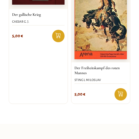
Der gallische Krieg
CAESAR G.J.
5,00
€
Der Freiheitskampf des roten
Mannes
STINGL MILOSLAV
5,00
€