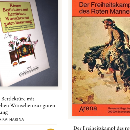
 Bettlektüre mit
ichen Wünschen zur guten
rung
R KATHARINA
Der Freiheitskampf des ro