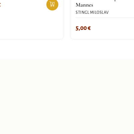
€
Mannes
STINGL MILOSLAV
5,00
€