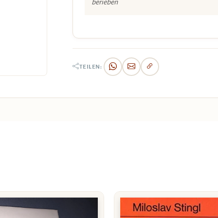
berieben
TEILEN: