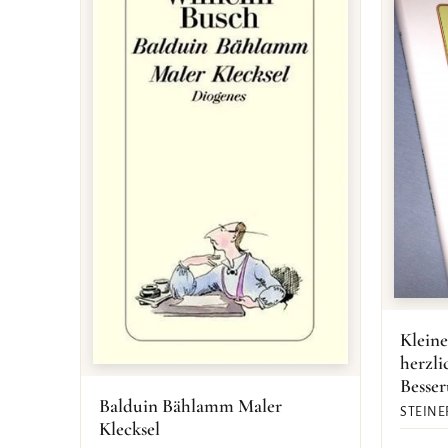
Kleine
herzl
Besse
Balduin Bählamm Maler
STEINE
Klecksel