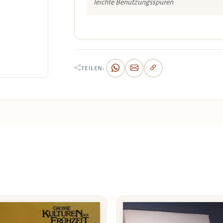
leichte Benützungsspuren
TEILEN: