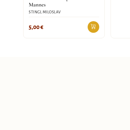
Mannes
STINGL MILOSLAV
5,00
€