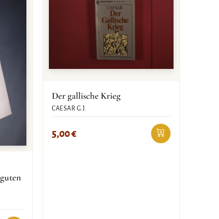
Der gallische Krieg
CAESAR G.J.
5,00
€
 guten