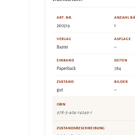
ART. NR.
ANZAHL B
260519
1
VERLAG
AUFLAGE
Bastei
–
EINBAND
SEITEN
Paperback
784
ZUSTAND
BILDER
gut
–
ISBN
978-3-404-14249-1
ZUSTANDSBESCHREIBUNG