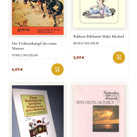
Balduin Bählamm Maler Klecksel
Der Freiheitskampf des roten
BUSCH WILHELM
Mannes
STINGL MILOSLAV
5,00
€
5,00
€