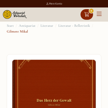
Mein Konto
0
Zum
Start
/
Antiquariat
/
Literatur
/
Literatur - Belletristik
/
Gilmore Mikal
Inhalt
springen
Das Herz der Gewalt
Gilmore Mikal