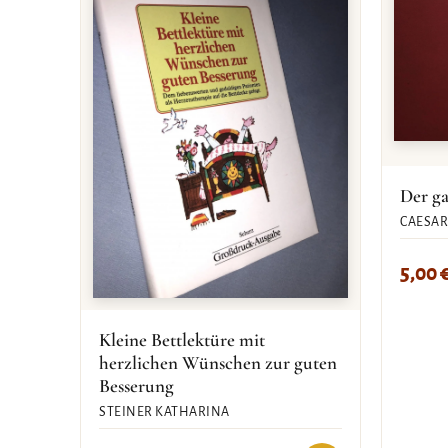
Der ga
CAESAR 
5,00
Kleine Bettlektüre mit
herzlichen Wünschen zur guten
Besserung
STEINER KATHARINA