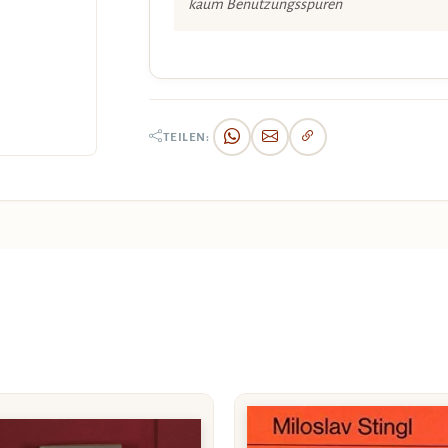
kaum Benützungsspuren
TEILEN: