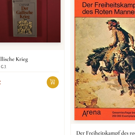
llische Krieg
G.J.
€
Der Freiheitskampf des ro