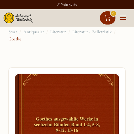
Mein Konto
0
Zum
Start
/
Antiquariat
/
Literatur
/
Literatur - Belletristik
/
Goethe
Inhalt
springen
Goethes ausgewählte Werke in
sechzehn Bänden Band 1-4, 5-8,
9-12, 13-16