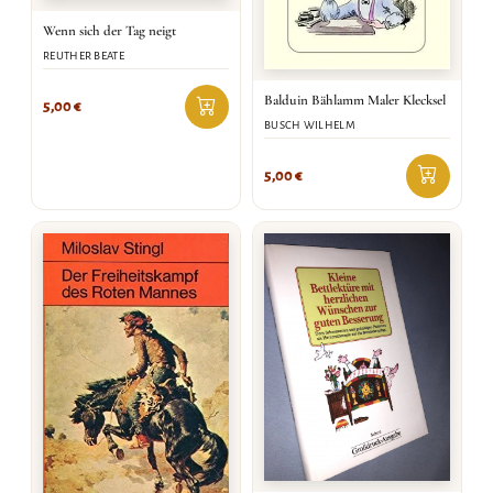
Wenn sich der Tag neigt
REUTHER BEATE
Balduin Bählamm Maler Klecksel
5,00
€
BUSCH WILHELM
5,00
€