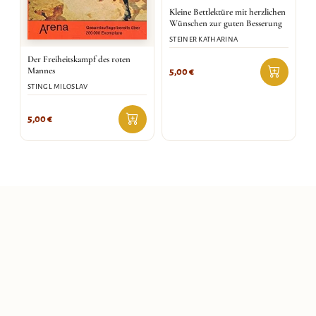
Kleine Bettlektüre mit herzlichen
Wünschen zur guten Besserung
STEINER KATHARINA
Der Freiheitskampf des roten
Mannes
5,00
€
STINGL MILOSLAV
5,00
€