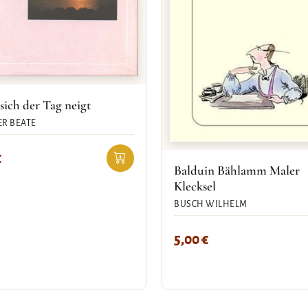
ich der Tag neigt
R BEATE
€
Balduin Bählamm Maler
Klecksel
BUSCH WILHELM
5,00
€