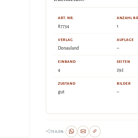
ART. NR.
ANZAHL B
87734
1
VERLAG
AUFLAGE
Donauland
–
EINBAND
SEITEN
4
292
ZUSTAND
BILDER
gut
–
TEILEN: