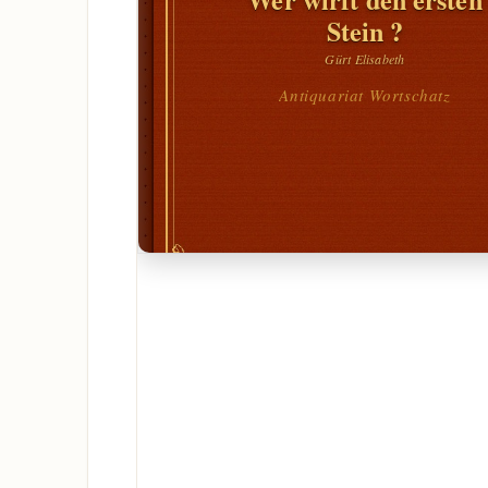
Stein ?
Gürt Elisabeth
Antiquariat Wortschatz