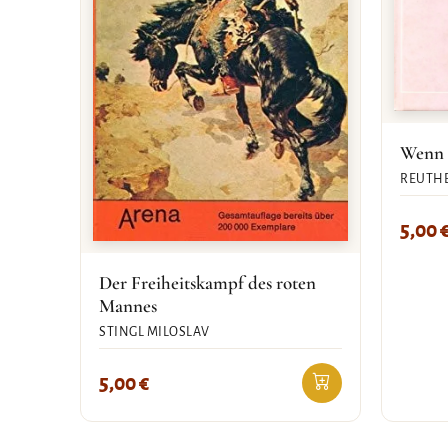
Wenn s
REUTHE
5,00
Der Freiheitskampf des roten
Mannes
STINGL MILOSLAV
5,00
€