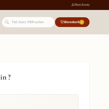
Mein Konto
Warenkorb
0
in ?