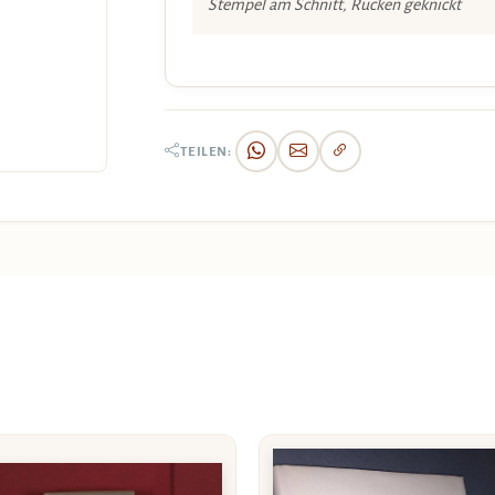
Stempel am Schnitt, Rücken geknickt
TEILEN: