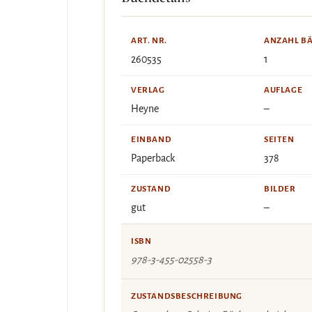
ART. NR.
ANZAHL B
260535
1
VERLAG
AUFLAGE
Heyne
–
EINBAND
SEITEN
Paperback
378
ZUSTAND
BILDER
gut
–
ISBN
978-3-455-02558-3
ZUSTANDSBESCHREIBUNG