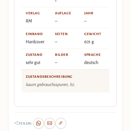
1
VERLAG
AUFLAGE
JAHR
RM
–
–
EINBAND
SEITEN
GEWICHT
Hardcover
–
601 g
ZUSTAND
BILDER
SPRACHE
sehr gut
–
deutsch
ZUSTANDSBESCHREIBUNG
kaum gebrauchsspuren, liz.
TEILEN: