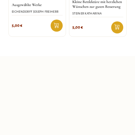
Kleine Bettlektüre mit herzlichen
Ausgewählte Werke
Wünschen zur guten Besserung
EICHENDORFF JOSEPH FREIHERR
STEINER KATHARINA
5,00
€
5,00
€