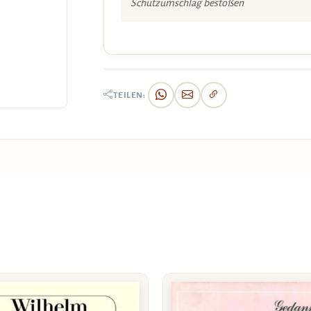
Schutzumschlag bestoßen
TEILEN: