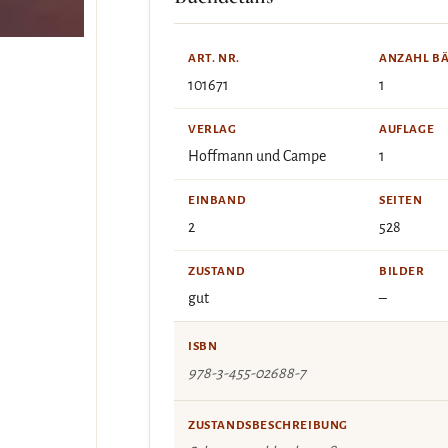
ART. NR.
ANZAHL B
101671
1
VERLAG
AUFLAGE
Hoffmann und Campe
1
EINBAND
SEITEN
2
528
ZUSTAND
BILDER
gut
–
ISBN
978-3-455-02688-7
ZUSTANDSBESCHREIBUNG