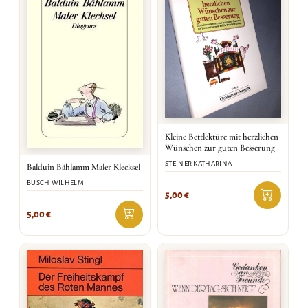
Kleine Bettlektüre mit herzlichen
Wünschen zur guten Besserung
STEINER KATHARINA
Balduin Bählamm Maler Klecksel
BUSCH WILHELM
5,00
€
5,00
€