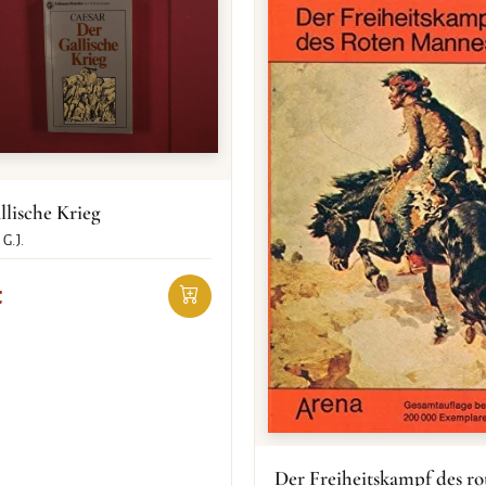
llische Krieg
G.J.
€
Der Freiheitskampf des ro