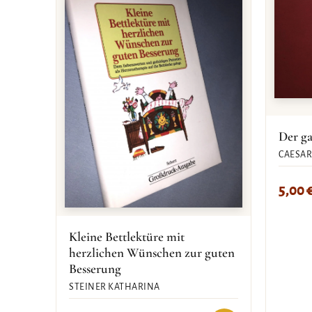
Der ga
CAESAR 
5,00
Kleine Bettlektüre mit
herzlichen Wünschen zur guten
Besserung
STEINER KATHARINA