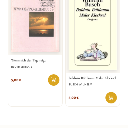
Wenn sich der Tag neigt
REUTHER BEATE
Balduin Bählamm Maler Klecksel
5,00
€
BUSCH WILHELM
5,00
€