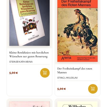
Kleine Bettlektüre mit herzlichen
Wünschen zur guten Besserung
STEINER KATHARINA
Der Freiheitskampf des roten
Mannes
5,00
€
STINGL MILOSLAV
5,00
€