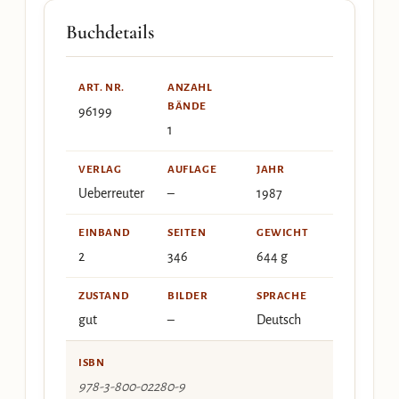
Buchdetails
ART. NR.
ANZAHL
BÄNDE
96199
1
VERLAG
AUFLAGE
JAHR
Ueberreuter
–
1987
EINBAND
SEITEN
GEWICHT
2
346
644 g
ZUSTAND
BILDER
SPRACHE
gut
–
Deutsch
ISBN
978-3-800-02280-9