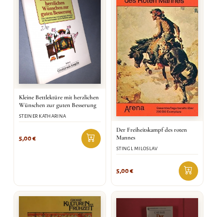
Kleine Bettlektüre mit herzlichen
Wünschen zur guten Besserung
STEINER KATHARINA
Der Freiheitskampf des roten
Mannes
5,00
€
STINGL MILOSLAV
5,00
€