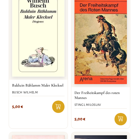
Balduin Bählamm Maler Klecksel
Der Freiheitskampf des roten
BUSCH WILHELM
Mannes
STINGL MILOSLAV
5,00
€
5,00
€