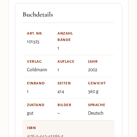
Buchdetails
ART. NR.
ANZAHL
BÄNDE
101325
1
VERLAG
AUFLAGE
JAHR
Goldmann
1
2002
EINBAND
SEITEN
GEWICHT
1
414
360 g
ZUSTAND
BILDER
SPRACHE
gut
–
Deutsch
ISBN
978-3-442-45386-3