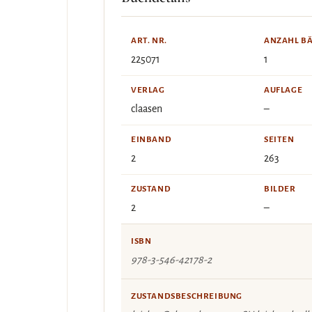
ART. NR.
ANZAHL B
225071
1
VERLAG
AUFLAGE
claasen
–
EINBAND
SEITEN
2
263
ZUSTAND
BILDER
2
–
ISBN
978-3-546-42178-2
ZUSTANDSBESCHREIBUNG