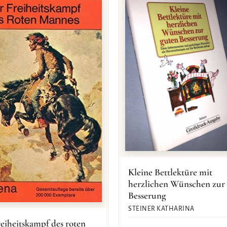
Kleine Bettlektüre mit
herzlichen Wünschen zur
Besserung
STEINER KATHARINA
eiheitskampf des roten