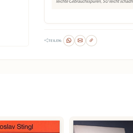
leichte Gebrauchsspuren, SU leicht schadh
TEILEN: