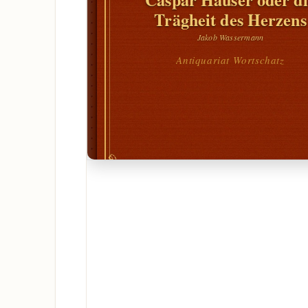
Trägheit des Herzens
Jakob Wassermann
Antiquariat Wortschatz