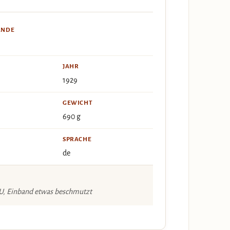
ÄNDE
JAHR
1929
GEWICHT
690 g
SPRACHE
de
 SU, Einband etwas beschmutzt