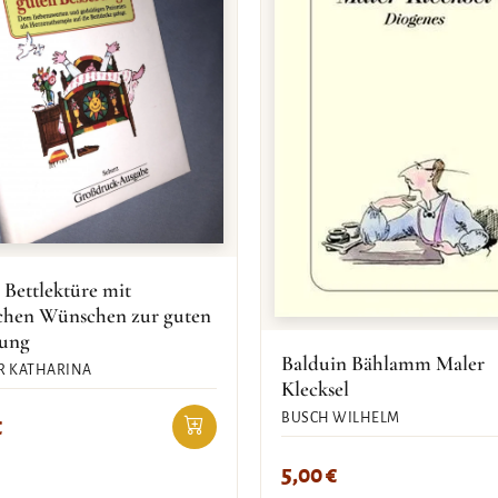
 Bettlektüre mit
ichen Wünschen zur guten
rung
Balduin Bählamm Maler
R KATHARINA
Klecksel
BUSCH WILHELM
€
5,00
€