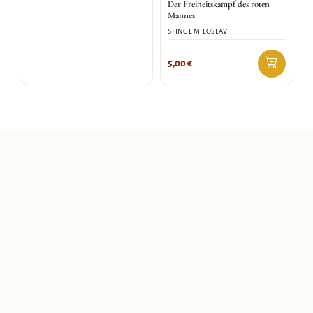
Der Freiheitskampf des roten
Mannes
STINGL MILOSLAV
5,00
€