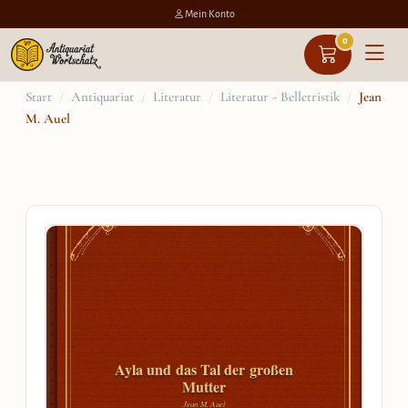
Mein Konto
0
Zum
Start
/
Antiquariat
/
Literatur
/
Literatur - Belletristik
/
Jean
M. Auel
Inhalt
springen
Ayla und das Tal der großen
Mutter
Jean M. Auel