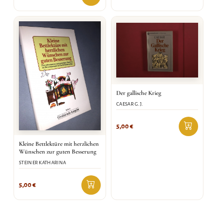
Der gallische Krieg
CAESAR G.J.
5,00
€
Kleine Bettlektüre mit herzlichen
Wünschen zur guten Besserung
STEINER KATHARINA
5,00
€