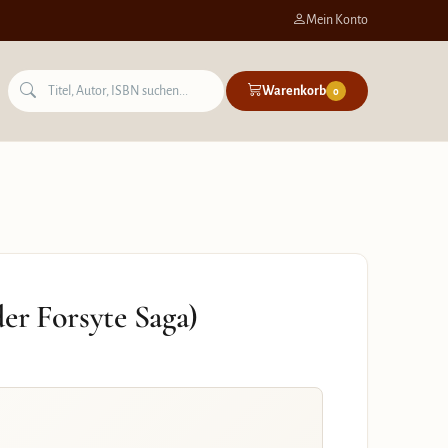
Mein Konto
Warenkorb
0
er Forsyte Saga)