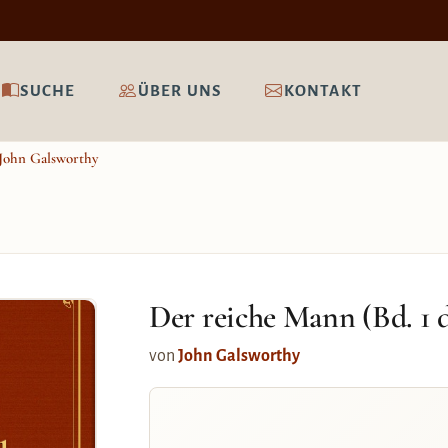
SUCHE
ÜBER UNS
KONTAKT
John Galsworthy
Der reiche Mann (Bd. 1 d
von
John Galsworthy
1