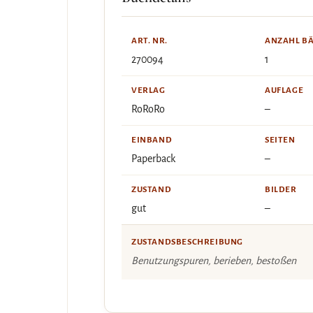
ART. NR.
ANZAHL B
270094
1
VERLAG
AUFLAGE
RoRoRo
–
EINBAND
SEITEN
Paperback
–
ZUSTAND
BILDER
gut
–
ZUSTANDSBESCHREIBUNG
Benutzungspuren, berieben, bestoßen