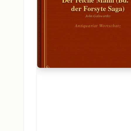
der Forsyte Saga)
John Galsworthy
Antiquariat Wortschatz