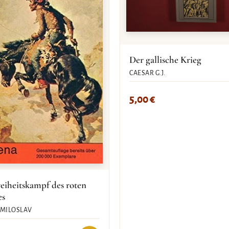
Der gallische Krieg
CAESAR G.J.
5,00
€
eiheitskampf des roten
es
 MILOSLAV