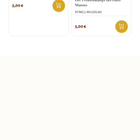
Der Freiheitskampf des roten
Mannes
5,00
€
STINGL MILOSLAV
5,00
€