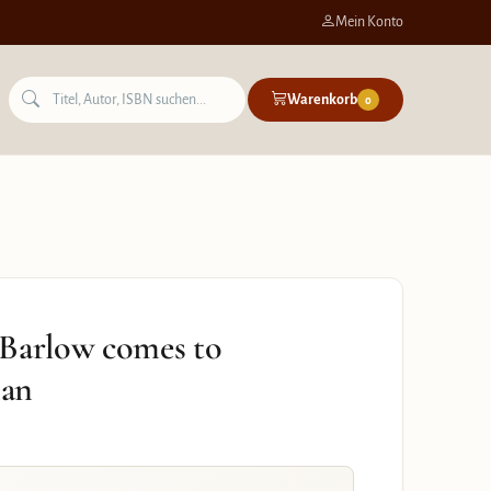
Mein Konto
Warenkorb
0
 Barlow comes to
man