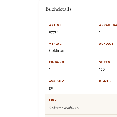
Buchdetails
ART. NR.
ANZAHL B
87754
1
VERLAG
AUFLAGE
Goldmann
–
EINBAND
SEITEN
1
160
ZUSTAND
BILDER
gut
–
ISBN
978-3-442-26015-7