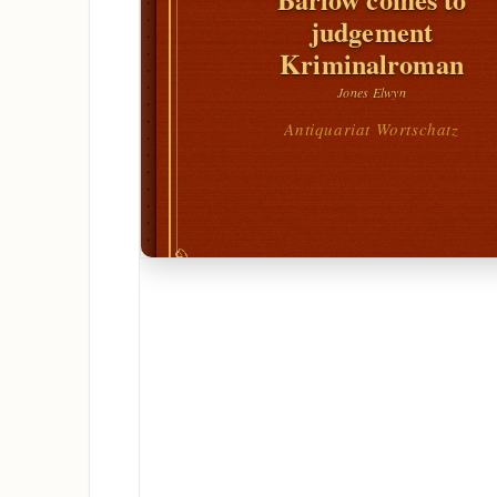
judgement
Kriminalroman
Jones Elwyn
Antiquariat Wortschatz