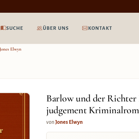
SUCHE
ÜBER UNS
KONTAKT
Jones Elwyn
Barlow und der Richter
judgement Kriminalro
von
Jones Elwyn
r