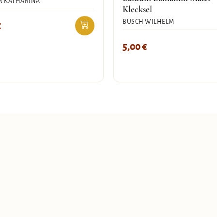
R KATHARINA
Klecksel
BUSCH WILHELM
€
5,00
€