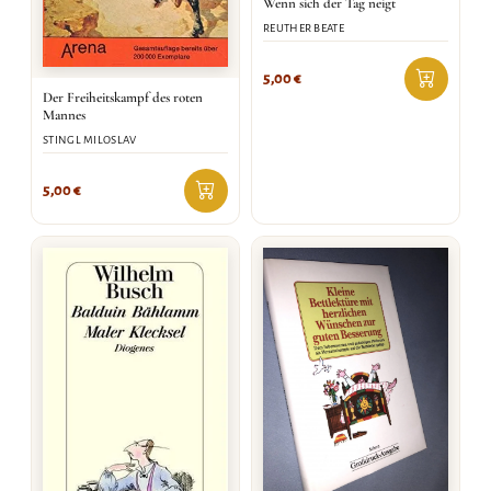
Wenn sich der Tag neigt
REUTHER BEATE
5,00
€
Der Freiheitskampf des roten
Mannes
STINGL MILOSLAV
5,00
€