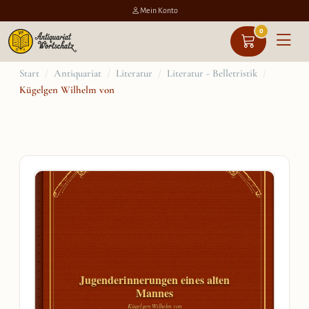
Mein Konto
0
Zum
Start
/
Antiquariat
/
Literatur
/
Literatur - Belletristik
/
Kügelgen Wilhelm von
Inhalt
springen
Jugenderinnerungen eines alten
Mannes
Kügelgen Wilhelm von