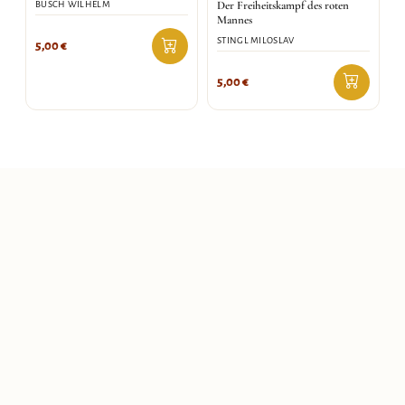
Der Freiheitskampf des roten
BUSCH WILHELM
Mannes
STINGL MILOSLAV
5,00
€
5,00
€