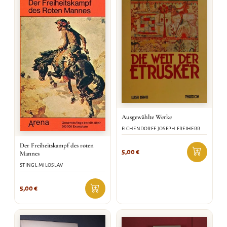
Ausgewählte Werke
EICHENDORFF JOSEPH FREIHERR
Der Freiheitskampf des roten
5,00
€
Mannes
STINGL MILOSLAV
5,00
€