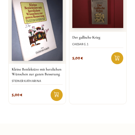
Der gallische Krieg
CAESAR G.J.
5,00
€
Kleine Bettlektüre mit herzlichen
Wünschen zur guten Besserung
STEINER KATHARINA
5,00
€