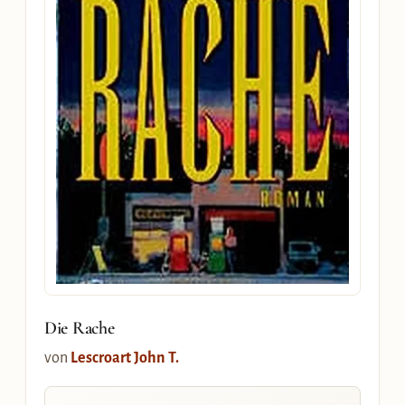
Die Rache
von
Lescroart John T.