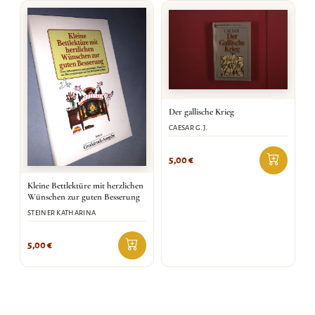
Der gallische Krieg
CAESAR G.J.
5,00
€
Kleine Bettlektüre mit herzlichen
Wünschen zur guten Besserung
STEINER KATHARINA
5,00
€