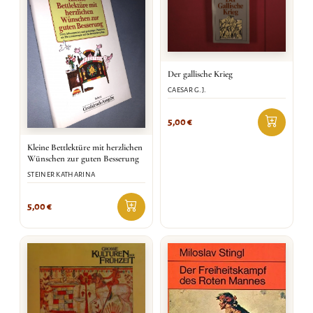
Der gallische Krieg
CAESAR G.J.
5,00
€
Kleine Bettlektüre mit herzlichen
Wünschen zur guten Besserung
STEINER KATHARINA
5,00
€