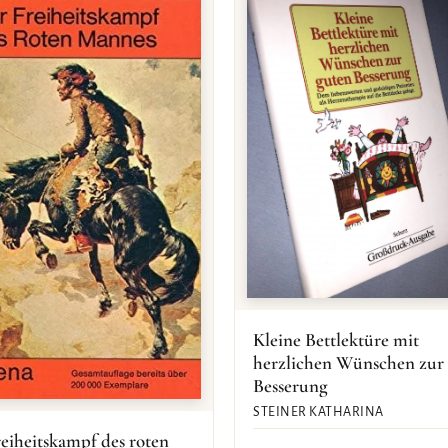
Kleine Bettlektüre mit
herzlichen Wünschen zur
Besserung
STEINER KATHARINA
eiheitskampf des roten