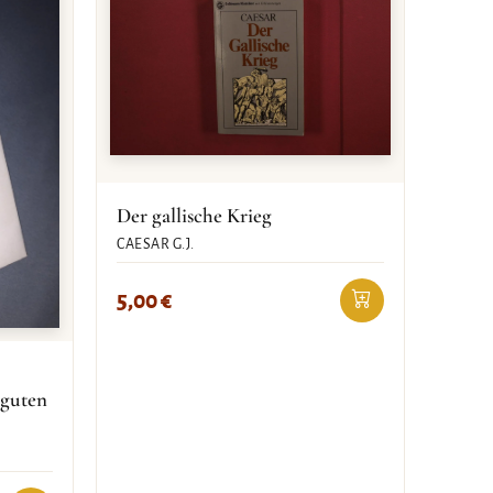
Der gallische Krieg
CAESAR G.J.
5,00
€
 guten