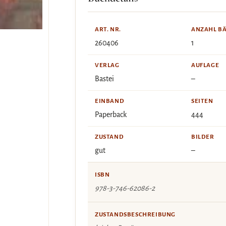
ART. NR.
ANZAHL B
260406
1
VERLAG
AUFLAGE
Bastei
–
EINBAND
SEITEN
Paperback
444
ZUSTAND
BILDER
gut
–
ISBN
978-3-746-62086-2
ZUSTANDSBESCHREIBUNG