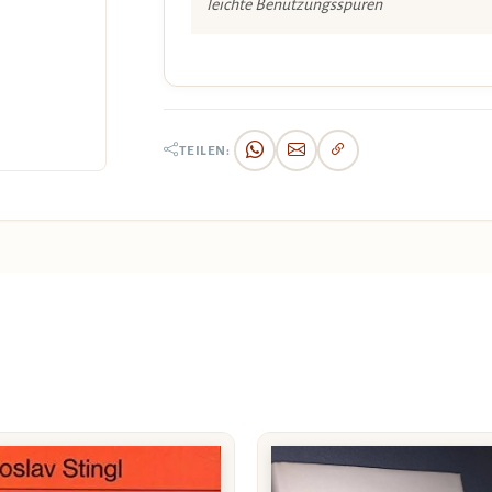
leichte Benützungsspuren
TEILEN: