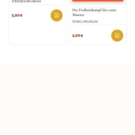
STEINER KATHARINA
Der Freiheitskampf des roten
Mannes
5,00
€
STINGL MILOSLAV
5,00
€