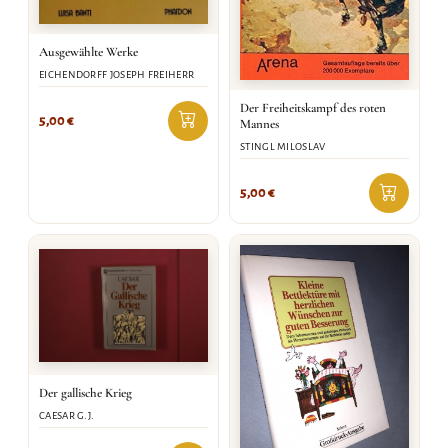
Ausgewählte Werke
EICHENDORFF JOSEPH FREIHERR
Der Freiheitskampf des roten
5,00
€
Mannes
STINGL MILOSLAV
5,00
€
Der gallische Krieg
CAESAR G.J.