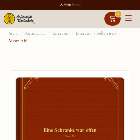
Mein Konto
0
Zum
Start
/
Antiquariat
/
Literatur
/
Literatur - Belletristik
/
Menz Abi
Inhalt
springen
Eine Schranke war offen
Menz Abi