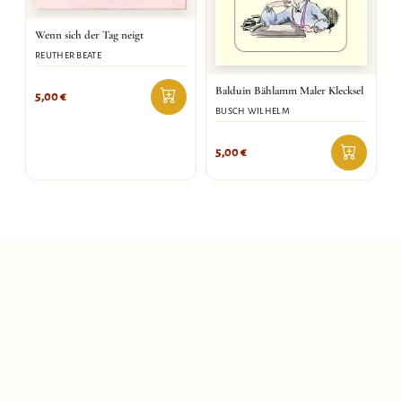
Wenn sich der Tag neigt
REUTHER BEATE
Balduin Bählamm Maler Klecksel
5,00
€
BUSCH WILHELM
5,00
€