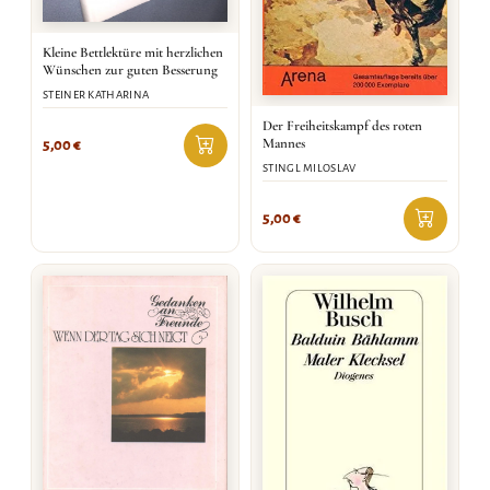
Kleine Bettlektüre mit herzlichen
Wünschen zur guten Besserung
STEINER KATHARINA
Der Freiheitskampf des roten
Mannes
5,00
€
STINGL MILOSLAV
5,00
€