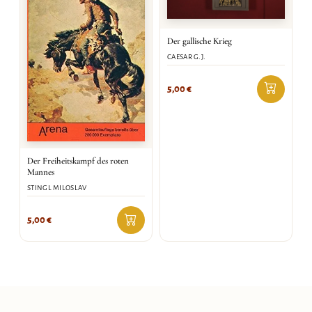
Der gallische Krieg
CAESAR G.J.
5,00
€
Der Freiheitskampf des roten
Mannes
STINGL MILOSLAV
5,00
€