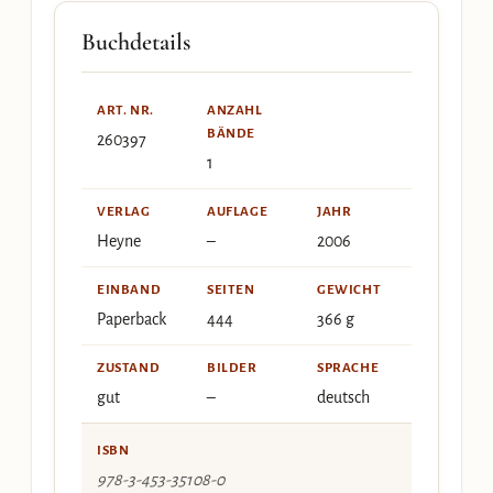
Buchdetails
ART. NR.
ANZAHL
BÄNDE
260397
1
VERLAG
AUFLAGE
JAHR
Heyne
–
2006
EINBAND
SEITEN
GEWICHT
Paperback
444
366 g
ZUSTAND
BILDER
SPRACHE
gut
–
deutsch
ISBN
978-3-453-35108-0