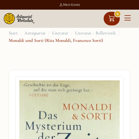
Mein Konto
0
Zum
Start
/
Antiquariat
/
Literatur
/
Literatur - Belletristik
/
Monaldi und Sorti (Rita Monaldi, Francesco Sorti)
Inhalt
springen