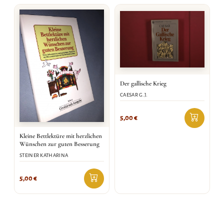
Der gallische Krieg
CAESAR G.J.
5,00
€
Kleine Bettlektüre mit herzlichen
Wünschen zur guten Besserung
STEINER KATHARINA
5,00
€