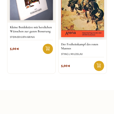
Kleine Bettlektüre mit herzlichen
Wünschen zur guten Besserung
STEINER KATHARINA
Der Freiheitskampf des roten
Mannes
5,00
€
STINGL MILOSLAV
5,00
€