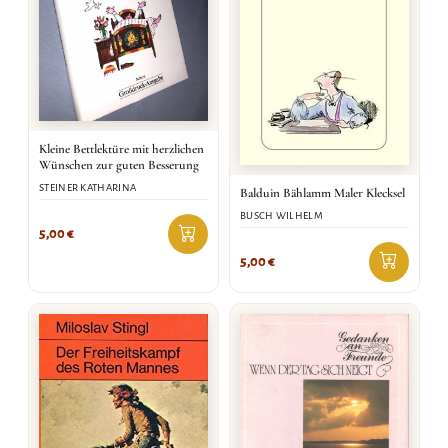
Kleine Bettlektüre mit herzlichen
Wünschen zur guten Besserung
STEINER KATHARINA
Balduin Bählamm Maler Klecksel
BUSCH WILHELM
5,00
€
5,00
€