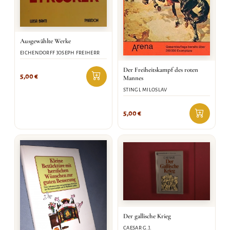
Ausgewählte Werke
EICHENDORFF JOSEPH FREIHERR
Der Freiheitskampf des roten
5,00
€
Mannes
STINGL MILOSLAV
5,00
€
Der gallische Krieg
CAESAR G.J.