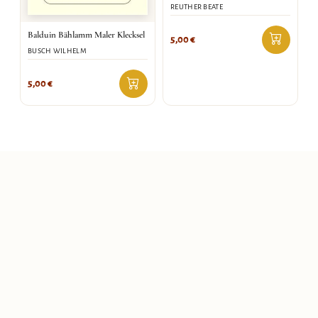
REUTHER BEATE
Balduin Bählamm Maler Klecksel
5,00
€
BUSCH WILHELM
5,00
€